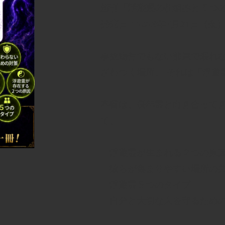
新刊「浮遊霊の仕組みと５つ
発売日：2026年7月31日（金
事故物件でもない部屋で眠れな
ざわつく場所。 それは「浮遊
本書は、長年霊と向き合って
て、
・浮遊霊が生まれる２つの原
・彼らが集まりやすい場所の
・浮遊霊５つのタイプ
・自分と大切な人を守るため