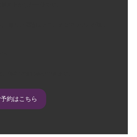
に解き明かした一冊です。
、 難しい理論はゼロ。まるでラジオを聴く
”へ。
員であれば、無料で読む事ができます。
ご予約はこちら