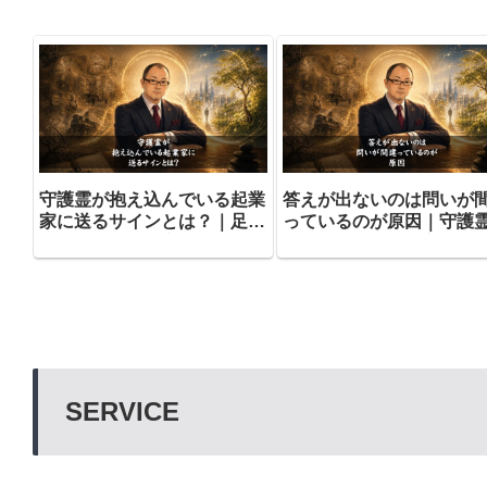
​​守護霊が抱え込んでいる起業
​答えが出ないのは問いが
家に送るサインとは？｜足し
っているのが原因｜守護
算をやめた起業家から道が開
教える答えの出し方
けていく
SERVICE