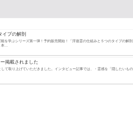
タイプの解剖
能を学ぶシリーズ第一弾！予約販売開始！「浮遊霊の仕組みと５つのタイプの解剖」新
！本…
ビュー掲載されました
記事として取り上げていただきました。インタビュー記事では、・霊感を「隠したいもの