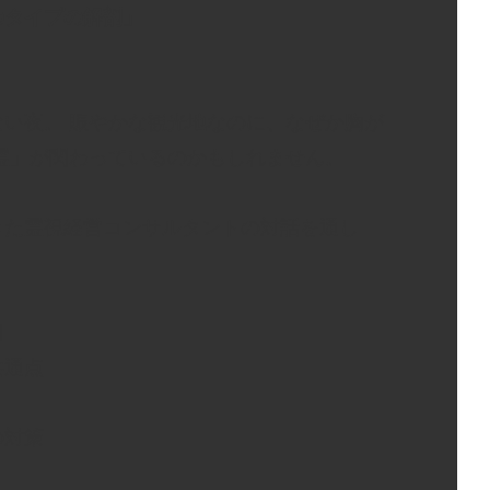
のタイプの解剖」
）
い夜。 賑やかな観光地なのに、なぜか胸が
霊」が関わっているのかもしれません。
きた霊視経営コンサルタントの対話を通し
因
共通点
の対策