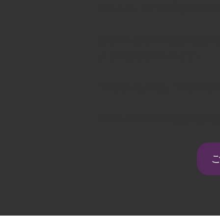
これらを、専門用語を使わず
霊能者ふたりの対話形式だから
ように読み進められます。
“見えないもの”を、“分かるもの
Kindle Unlimitedの会