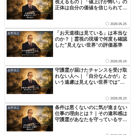
視えるもの｜「値上げが怖い」の
正体は自分の価値を信じられてい
ないこと
2026.05.25
​​「お天道様は見ている」は本当な
友野高広
のか？｜霊視の現場で何度も確認
した”見えない世界“の評価基準
2026.05.24
​守護霊が届けたチャンスを受け取
友野高広
れない人へ｜「自分なんかが」と
いう遠慮は見えない世界では”拒
絶”と同じ
2026.05.23
​条件は悪くないのに気が進まない
友野高広
仕事の理由とは？｜その違和感は
守護霊があなたを守っているサイ
ン