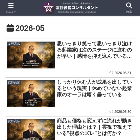
メニュー
検索
2026-05
​思いっきり笑って思いっきり泣け
友野高広
る起業家は次のステージに進むの
が早い｜感情を抑え込んでいる起
業家の胸には重たい”澱”が溜まっ
ている
2026.05.31
​​​しっかり休む人が成果を出してい
友野高広
るという現実｜休めていない起業
家のオーラは暗く曇っている
2026.05.30
商品も価格も変えずに流れが動き
友野高広
出した理由とは？｜霊視で視えて
いる”視点のズレ”とは何か？