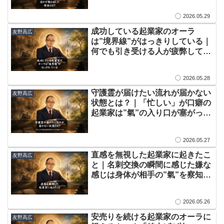
2026.05.29
​成功している起業家のオーラ
友野高広
は”境界線”がはっきりしている｜
何でも引き受ける人が疲弊してい
く霊的な理由
2026.05.28
​守護霊が届けたい流れが届かない
友野高広
状態とは？｜「忙しい」が口癖の
起業家は”氣”の入り口が塞がって
いる
2026.05.27
​​直感を無視した起業家に起きたこ
友野高広
と｜名刺交換の瞬間に感じた嫌な
感じは身体が相手の”氣”を察知し
た証拠
2026.05.26
​​安売りを続ける起業家のオーラに
友野高広