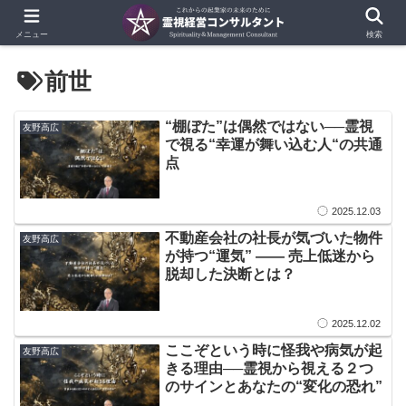
メニュー
検索
前世
​“棚ぼた”は偶然ではない──霊視
友野高広
で視る“幸運が舞い込む人“の共通
点
2025.12.03
​​不動産会社の社長が気づいた物件
友野高広
が持つ“運気” —— 売上低迷から
脱却した決断とは？
2025.12.02
​ここぞという時に怪我や病気が起
友野高広
きる理由──霊視から視える２つ
のサインとあなたの“変化の恐れ”