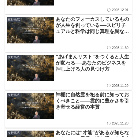
2025.12.01
​あなたのフォーカスしているもの
友野高広
が人生を創っている──スピリチ
ュアルと科学は同じ真理を異なる
言語で表現している
2025.11.30
​“あげまんリスト”をつくると人生
友野高広
が変わる──あなたのビジネスを
押し上げる人の見つけ方
2025.11.29
​神棚に自然霊を祀る前に知ってお
友野高広
くべきこと——霊的に豊かさを引
き寄せる経営の本質
2025.11.28
​あなたには“才能”があるが知らな
友野高広