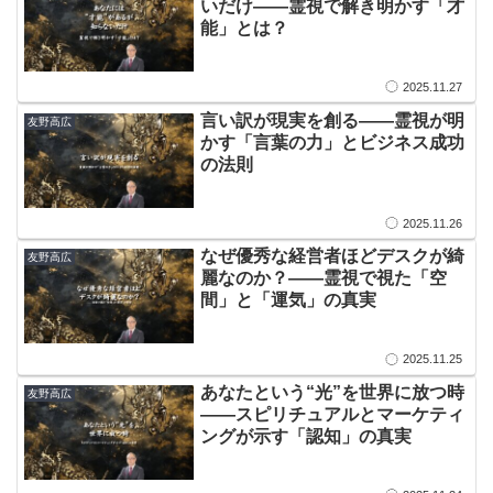
いだけ——霊視で解き明かす「才
能」とは？
2025.11.27
​言い訳が現実を創る——霊視が明
友野高広
かす「言葉の力」とビジネス成功
の法則
2025.11.26
​なぜ優秀な経営者ほどデスクが綺
友野高広
麗なのか？——霊視で視た「空
間」と「運気」の真実
2025.11.25
​あなたという“光”を世界に放つ時
友野高広
——スピリチュアルとマーケティ
ングが示す「認知」の真実