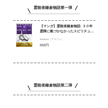
霊能者鎌倉物語第一弾
【マンガ】霊能者鎌倉物語: ３０年
霊障に氣づかなかったスピリチュア
ルアンチ人間が霊能も使うコンサル
Amazon（アマゾン）
になるまでのお話し (霊視経営
888円
SakuraSakuブックス)
霊能者鎌倉物語第二弾