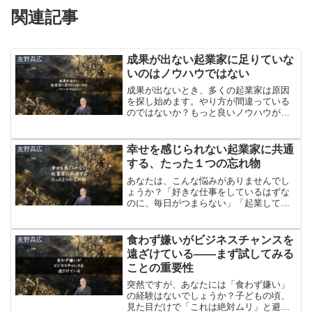
関連記事
​​成果が出ない起業家に足りていな
友野高広
いのはノウハウではない
成果が出ないとき、多くの起業家は原因
を探し始めます。やり方が間違っている
のではないか？もっと良いノウハウがあ
るのではないか？自分には何かが足りな
いのではないか？そのように考え、新し
い講座に申し込み、新しい本を買い、新
​​幸せを感じられない起業家に共通
友野高広
しい情報を集めます。
する、たった１つの忘れ物
あなたは、こんな悩みがありませんでし
ょうか？「好きな仕事をしているはずな
のに、毎日がつまらない」「起業して生
活できるくらいには稼げていますが、幸
せを感じられない」「満足できる生活の
はずなのに、面白くない」実際に、ある
​食わず嫌いがビジネスチャンスを
友野高広
起業家もこう打ち明けてくださいまし
遠ざけている——まず試してみる
た。
ことの重要性
突然ですが、あなたには「食わず嫌い」
の経験はないでしょうか？子どもの頃、
見た目だけで「これは絶対ムリ」と避け