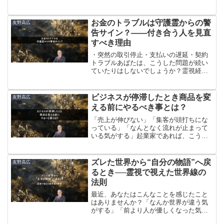
ていた食べ物。しかし、大人になって試
しに食べてみたら「なんでもっと早く食
べなかったんだろう」と思うくらいに美
​​お金のトラブルは守護霊からの警
友野高広
味しかったというような経験は、誰にで
告サイン？——付き合う人を見直
もひとつはあるはずです。実は、この
すべき理由
「食わず嫌い」というのは、食べ物だけ
の話ではありません。
・突然の取引停止・支払いの遅延・契約
トラブルあばたは、こうした問題が続い
ていたりはしないでしょうか？霊視経営
コンサルタントとして多くの起業家や経
営者を視てきた経験から、お伝えしたい
ことがあります。それは、契約やお金に
​​ビジネスが停滞したとき商品を変
友野高広
関するトラブルは、守護霊からの警告サ
える前にやるべき事とは？
インであるということです
「売上が伸びない」「集客が頭打ちにな
っている」「なんとなく流れが止まって
いる気がする」起業家であれば、こうし
た停滞期を経験したことがあるはずで
す。そして、停滞期に入ると多くの人が
こう考えます。「今の商品やサービスが
​ズレた世界から“自分の物語”へ戻
友野高広
ダメなのかもしれない。新しいものに変
るとき──霊視で視えた世界線の
えた方がいいのでは・・・」気持ちは分
法則
かります。
最近、あなたはこんなことを感じたこと
はありませんか？「なんか世界が違う気
がする」「前より人が優しくなった気が
する」「昔あんなに悩んでたのに、今は