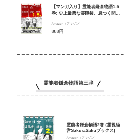
【マンガ入り】霊能者鎌倉物語1.5
巻: 史上最悪な霊障後、息つく間も
なく起業に至った、運もビジネスも
Amazon（アマゾン）
正社員すら知らなかった三十路女の
888円
その後 (霊視経営SakuraSakuブック
ス)
霊能者鎌倉物語第三弾
霊能者鎌倉物語2巻 (霊視経
営SakuraSakuブックス)
Amazon（アマゾン）