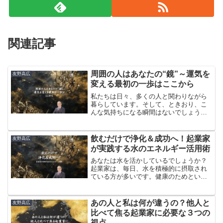
関連記事
​​周囲の人はあなたの“鏡”～運気を
友野高広
変える最初の一歩はここから
私たちは日々、多くの人と関わりながら
暮らしています。そして、ときおり、こ
んな気持ちになる瞬間はないでしょう
か？「なぜか最近、周りにネガティブな
人ばかりが集まる」「関わる人が皆、や
る気がなくて、足を引っ張られているよ
飲むだけで浄化＆成功へ！起業家
友野高広
うな感じがする」「この半年、なぜか自
が実践する水のエネルギー活用術
分の運も悪い気がする・・・」そのよう
に感じられたときは、一度立ち止まっ
あなたは水を活かしているでしょうか？​​
て、あなた自身のエネルギー状態を振り
起業家は、毎日、水を積極的に摂取され
返ってみてください。
ている方が多いです。​​健康のためという
のも勿論ですが、それだけではありませ
ん。​​私たちの身体の約60〜70％は、水で
できています。​​つまり、水のエネルギー
あの人と私は何が違うの？他人と
友野高広
が私たちの思考や感情に大きな影響を与
比べて焦る起業家に必要な３つの
えているということです。​​特にネガティ
視点