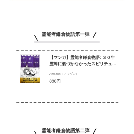
霊能者鎌倉物語第一弾
【マンガ】霊能者鎌倉物語: ３０年
霊障に氣づかなかったスピリチュア
ルアンチ人間が霊能も使うコンサル
Amazon（アマゾン）
になるまでのお話し (霊視経営
888円
SakuraSakuブックス)
霊能者鎌倉物語第二弾