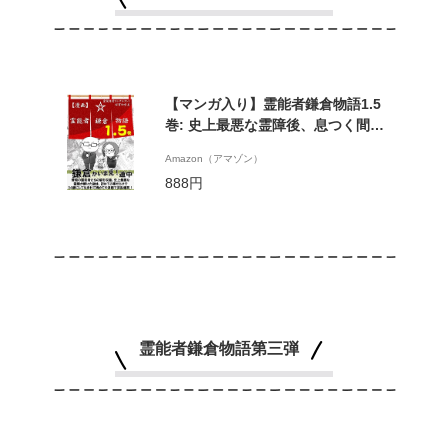
【マンガ入り】霊能者鎌倉物語1.5
巻: 史上最悪な霊障後、息つく間も
なく起業に至った、運もビジネスも
Amazon（アマゾン）
正社員すら知らなかった三十路女の
888円
その後 (霊視経営SakuraSakuブック
ス)
霊能者鎌倉物語第三弾