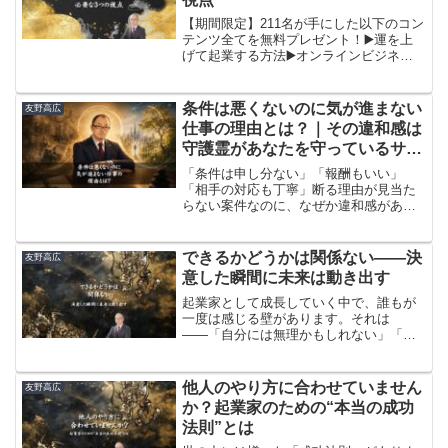
ブな思考に陥ったとき、水を活用するこ
とで浄化が促され、波動を整えることが
​【期間限定】211名が手にした以下のコン
できます。​​今回はスピリチュアル的に水
テンツ全てを無料プレゼント！​▶️運を上
のエネルギーを活かす方法をお伝えしま
げて起業する方法▶️オンラインビジネス
す。
に必要なノウハウ▶️月収50万円メール講
座▶️ネットビジネスですぐに使えるボタ
ン素材▶️スモールビジネスで役立つWEB
​条件は悪くないのに気が進まない
友野高広
サ...
仕事の理由とは？｜その違和感は
守護霊があなたを守っているサイ
ン
「条件は申し分ない」「報酬もいい」
「相手の対応も丁寧」断る理由が見当た
らない案件なのに、なぜか違和感があ
る。あなたは、そういう経験がないでし
ょうか？頭では受けるべきだと思ってい
る。でも、どこかで引っかかるものがあ
​できるかどうかは関係ない――決
友野高広
る。
意した瞬間に未来は動き出す
起業家として成長していく中で、誰もが
一度は感じる壁があります。それは
――「自分には無理かもしれない」「ま
だ早いんじゃないか」「今の自分には能
力が足りない」こうした“今の自分”を基準
にした判断です。
他人のやり方に合わせていません
友野高広
か？起業家のための“本当の成功
法則”とは