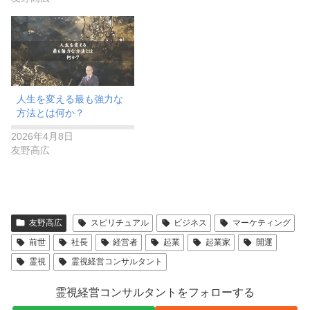
​​人生を変える最も強力な
方法とは何か？
2026年4月8日
友野高広
友野高広
スピリチュアル
ビジネス
マーケティング
前世
社長
経営者
起業
起業家
開運
霊視
霊視経営コンサルタント
霊視経営コンサルタントをフォローする