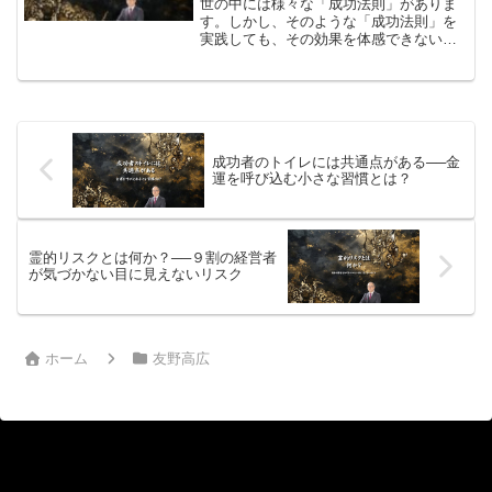
世の中には様々な「成功法則」がありま
す。しかし、そのような「成功法則」を
実践しても、その効果を体感できない人
が多いのも事実です。なぜなのでしょう
か？それは、その「成功法則」が、あな
たには合っていなかったからです。なん
でもそうですが、人には相性というもの
があります。それは「成功法則」も同じ
です。
​成功者のトイレには共通点がある──金
運を呼び込む小さな習慣とは？
​霊的リスクとは何か？──９割の経営者
が気づかない目に見えないリスク
ホーム
友野高広