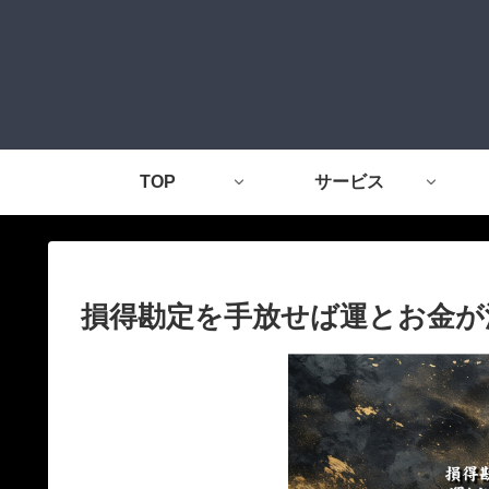
TOP
サービス
​損得勘定を手放せば運とお金