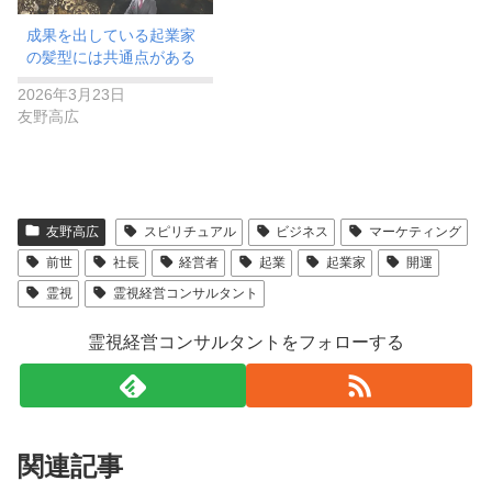
​成果を出している起業家
の髪型には共通点がある
2026年3月23日
友野高広
友野高広
スピリチュアル
ビジネス
マーケティング
前世
社長
経営者
起業
起業家
開運
霊視
霊視経営コンサルタント
霊視経営コンサルタントをフォローする
関連記事