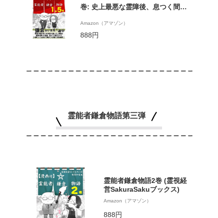
巻: 史上最悪な霊障後、息つく間も
なく起業に至った、運もビジネスも
Amazon（アマゾン）
正社員すら知らなかった三十路女の
888円
その後 (霊視経営SakuraSakuブック
ス)
霊能者鎌倉物語第三弾
霊能者鎌倉物語2巻 (霊視経
営SakuraSakuブックス)
Amazon（アマゾン）
888円