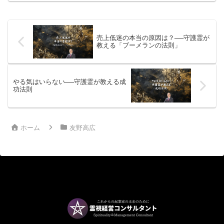
だ、お金は大事だ」と無意識に強い想念
を注ぎ込んでいます。
​​売上低迷の本当の原因は？──守護霊が
教える「ブーメランの法則」
やる気はいらない──守護霊が教える成
功法則
ホーム
友野高広