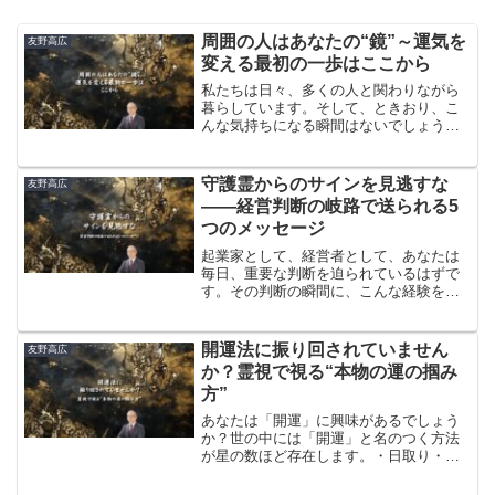
​​周囲の人はあなたの“鏡”～運気を
友野高広
変える最初の一歩はここから
私たちは日々、多くの人と関わりながら
暮らしています。そして、ときおり、こ
んな気持ちになる瞬間はないでしょう
か？「なぜか最近、周りにネガティブな
人ばかりが集まる」「関わる人が皆、や
る気がなくて、足を引っ張られているよ
​守護霊からのサインを見逃すな
友野高広
うな感じがする」「この半年、なぜか自
——経営判断の岐路で送られる5
分の運も悪い気がする・・・」そのよう
つのメッセージ
に感じられたときは、一度立ち止まっ
て、あなた自身のエネルギー状態を振り
起業家として、経営者として、あなたは
返ってみてください。
毎日、重要な判断を迫られているはずで
す。その判断の瞬間に、こんな経験をし
たことはありませんか？「ふと目に入っ
た看板の言葉が、今の悩みへの答えのよ
うに感じた」「同じ数字を何度も見かけ
​​開運法に振り回されていません
友野高広
る」「夢で亡くなった祖父が何かを伝え
か？霊視で視る“本物の運の掴み
ようとしていた」これらは決して偶然で
方”
はありません。あなたの守護霊が、必死
にあなたにメッセージを送っているので
あなたは「開運」に興味があるでしょう
す。
か？世の中には「開運」と名のつく方法
が星の数ほど存在します。・日取り・方
位・風水・アイテム・神社参拝・スピリ
チュアルな儀式どれが本物で、どれが偽