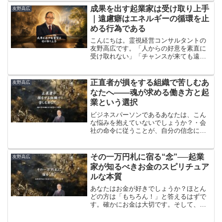
物なのか？時折、そういった質問をいた
​成果を出す起業家は受け取り上手
友野高広
だくことがあります。
｜遠慮癖はエネルギーの循環を止
める行為である
​こんにちは。​霊視経営コンサルタントの
友野高広です。​​「人からの好意を素直に
受け取れない」​「チャンスが来ても遠慮
してしまう」​「報酬を受け取ることに罪
悪感がある」​​こうした悩みを抱えている
起業家は意外と多いものです。​​「謙虚で
正直者が損をする組織で苦しむあ
友野高広
いた...
なたへ——魂が求める働き方と起
業という選択
ビジネスパーソンであるあなたは、こん
な悩みを抱えていないでしょうか？・会
社の命令に従うことが、自分の信念に反
している・正直に仕事をしているのに、
評価されない・「長いものに巻かれろ」
と言われるが、どうしても従えない・組
​その一万円札に宿る“念”──起業
友野高広
織の論理よりも、お客様や世の中のため
家が知るべきお金のスピリチュア
に働きたい・このまま会社員を続けるべ
ルな本質
きか、それとも起業すべきか悩んでいる
私自身、会社員時代は、世間を上手に渡
あなたはお金が好きでしょうか？ほとん
っていくのがとても苦手でした。社長や
どの方は「もちろん！」と答えるはずで
上司の命令であっても、自分の信念に反
す。確かにお金は大切です。そして、お
するものはやりたくありませんでした。
金には、ただの紙や金属以上の意味があ
ります。人は毎日のように「お金は大事