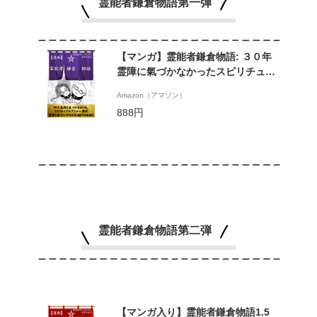
霊能者鎌倉物語第一弾
【マンガ】霊能者鎌倉物語: ３０年
霊障に氣づかなかったスピリチュア
ルアンチ人間が霊能も使うコンサル
Amazon（アマゾン）
になるまでのお話し (霊視経営
888円
SakuraSakuブックス)
霊能者鎌倉物語第二弾
【マンガ入り】霊能者鎌倉物語1.5