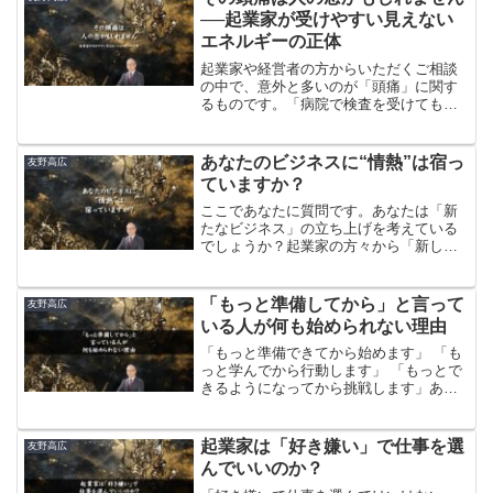
ひ...
──起業家が受けやすい見えない
エネルギーの正体
起業家や経営者の方からいただくご相談
の中で、意外と多いのが「頭痛」に関す
るものです。「病院で検査を受けても異
常なしだが、頭が重い・・・」「薬を飲
んでもスッキリしない・・・」「頭痛だ
けでなく、首や肩も重だるい・・・」そ
​​あなたのビジネスに“情熱”は宿っ
友野高広
んな声をよく耳にします。実は、このよ
ていますか？
うなケースの原因のひとつに“人の念”があ
ります。
ここであなたに質問です。あなたは「新
たなビジネス」の立ち上げを考えている
でしょうか？起業家の方々から「新しい
ビジネスを立ち上げようと考えているの
ですが、どうでしょうか？」とご相談を
いただく機会が増えています。そこで私
​​「もっと準備してから」と言って
友野高広
が必ずお尋ねすることがあります。それ
いる人が何も始められない理由
は「あなたがそのビジネスを選んだ基準
は何ですか？」という一点です。
「もっと準備できてから始めます」 「も
っと学んでから行動します」 「もっとで
きるようになってから挑戦します」あな
たは、こうした言葉を口にしていないで
しょうか？これまでに霊視経営コンサル
タントとして多くの起業家を視てきた経
​起業家は「好き嫌い」で仕事を選
友野高広
験から、はっきりと言えることがありま
んでいいのか？
す。それは「もっと準備してから」と言