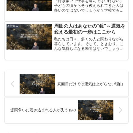
っている人は、一生何も始められませ
「好き嫌いで仕事を選んではいけない」
ん。
子どもの頃からそう教えられてきた人は
多いのではないでしょうか？学校でも会
社でも、好き嫌いを言わずに、与えられ
たことをやるのが正しいとされ、好き嫌
いを口にすることは、わがままだと言わ
​​周囲の人はあなたの“鏡”～運気を
友野高広
れてきました。では、起業家もそれでい
変える最初の一歩はここから
いのでしょうか？その答えは「NO」で
す。
私たちは日々、多くの人と関わりながら
暮らしています。そして、ときおり、こ
んな気持ちになる瞬間はないでしょう
か？「なぜか最近、周りにネガティブな
人ばかりが集まる」「関わる人が皆、や
る気がなくて、足を引っ張られているよ
うな感じがする」「この半年、なぜか自
分の運も悪い気がする・・・」そのよう
に感じられたときは、一度立ち止まっ
て、あなた自身のエネルギー状態を振り
​​真面目だけでは運気は上がらない理由
返ってみてください。
​​派閥争いに巻き込まれる人が失うもの