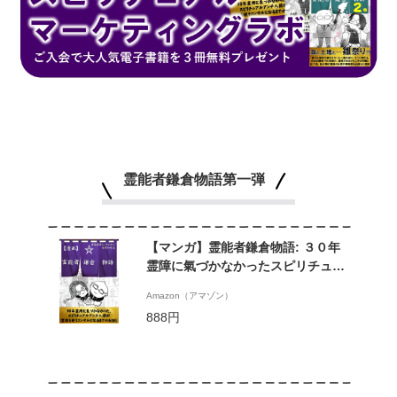
霊能者鎌倉物語第一弾
【マンガ】霊能者鎌倉物語: ３０年
霊障に氣づかなかったスピリチュア
ルアンチ人間が霊能も使うコンサル
Amazon（アマゾン）
になるまでのお話し (霊視経営
888円
SakuraSakuブックス)