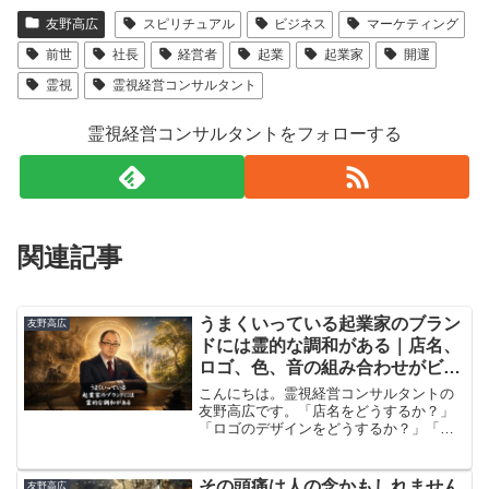
友野高広
スピリチュアル
ビジネス
マーケティング
前世
社長
経営者
起業
起業家
開運
霊視
霊視経営コンサルタント
霊視経営コンサルタントをフォローする
関連記事
​うまくいっている起業家のブラン
友野高広
ドには霊的な調和がある｜店名、
ロゴ、色、音の組み合わせがビジ
ネスの”氣”を決めている
​こんにちは。​霊視経営コンサルタントの
友野高広です。​​「店名をどうするか？」​
「ロゴのデザインをどうするか？」​「キ
ャッチコピーをどう決めるか？」​「色は
どうするか？」​「BGMは何を流すか？」​​
ビジネスを始めるとき、こうした要素を
その頭痛は人の念かもしれません
友野高広