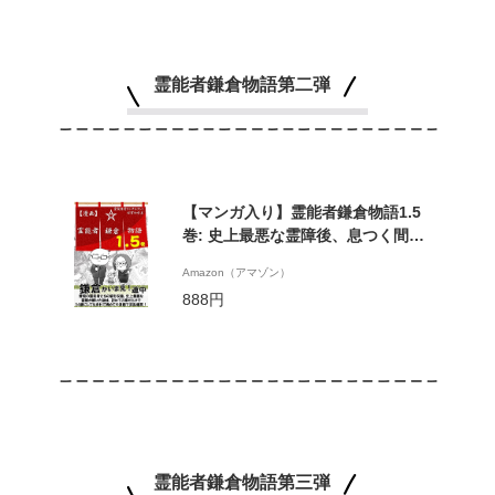
霊能者鎌倉物語第二弾
【マンガ入り】霊能者鎌倉物語1.5
巻: 史上最悪な霊障後、息つく間も
なく起業に至った、運もビジネスも
Amazon（アマゾン）
正社員すら知らなかった三十路女の
888円
その後 (霊視経営SakuraSakuブック
ス)
霊能者鎌倉物語第三弾